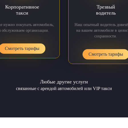
Корпоративное
Трезвый
такси
водитель
не нужно покупать автомобиль,
Наш опытный водитель довезё
 обслуживаем организации.
на вашем автомобиле в целос
сохранности.
Смотреть тарифы
Смотреть тарифы
Любые другие услуги
связанные с арендой автомобилей или VIP такси