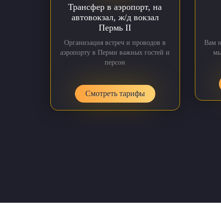
Трансфер в аэропорт, на
автовокзал, ж/д вокзал
Пермь II
Организация встреч и проводов в
Вам 
аэропорту в Перми важных гостей и
мы
персон
Смотреть тарифы