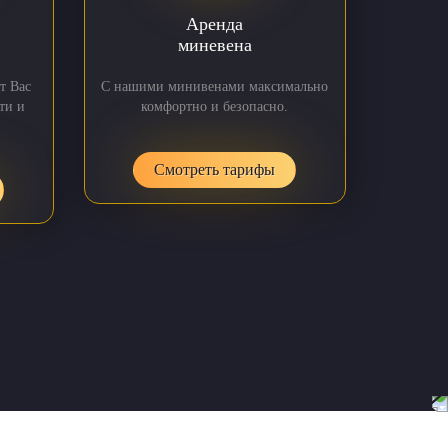
Аренда
миневена
т Вас
С нашими минивенами максимально
ти и
комфортно и безопасно.
Смотреть тарифы